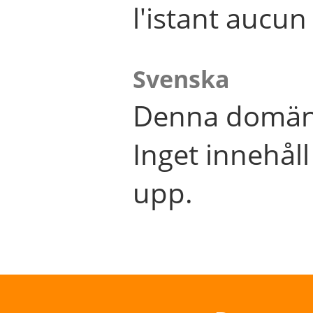
l'istant aucu
Svenska
Denna domän 
Inget innehål
upp.